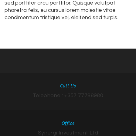
sed porttitor arcu porttitor. Quisque volutpat
pharetra felis, eu cursus lorem molestie vitae
condimentum tristique vel, eleifend sed turpis.
Call Us
Telephone : +357 77788980
Office
Synergi Investment Ltd